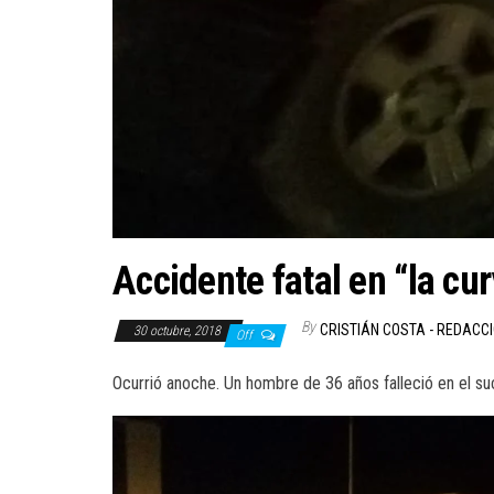
Accidente fatal en “la cu
By
CRISTIÁN COSTA - REDACC
30 octubre, 2018
Off
Ocurrió anoche. Un hombre de 36 años falleció en el su