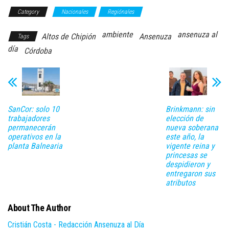
Category
Nacionales
Regiónales
ambiente
ansenuza al
Altos de Chipión
Ansenuza
Tags
día
Córdoba
SanCor: solo 10
Brinkmann: sin
trabajadores
elección de
permanecerán
nueva soberana
operativos en la
este año, la
planta Balnearia
vigente reina y
princesas se
despidieron y
entregaron sus
atributos
About The Author
Cristián Costa - Redacción Ansenuza al Día