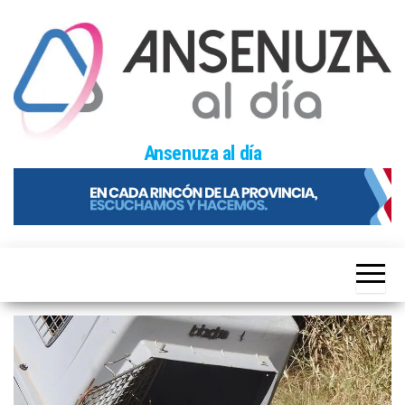
Skip
to
the
content
Ansenuza al día