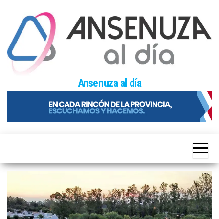
Skip
to
the
content
Ansenuza al día