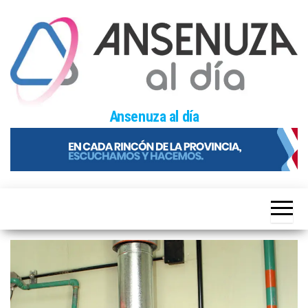
Skip
to
the
content
Ansenuza al día