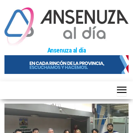
Skip
to
the
content
Ansenuza al día