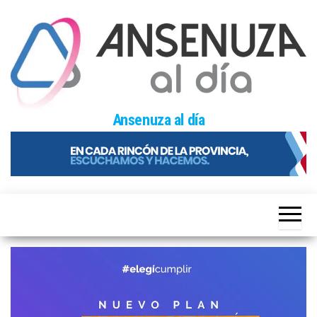
Skip
to
the
content
Ansenuza al día