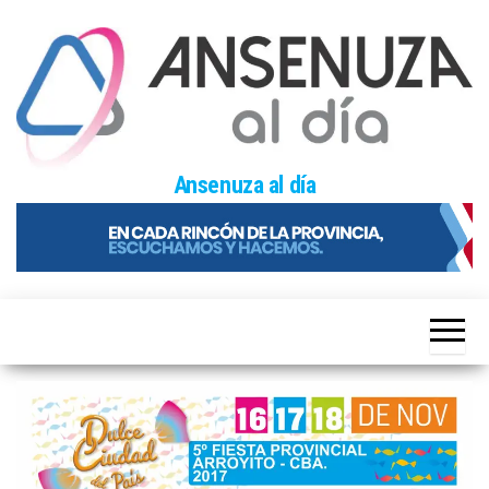
Skip
to
the
content
Ansenuza al día