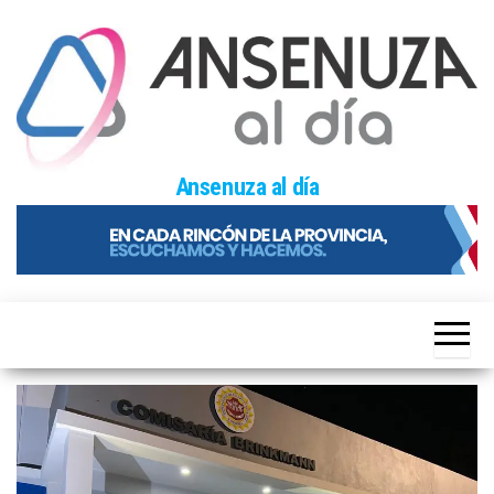
Skip
to
the
content
Ansenuza al día