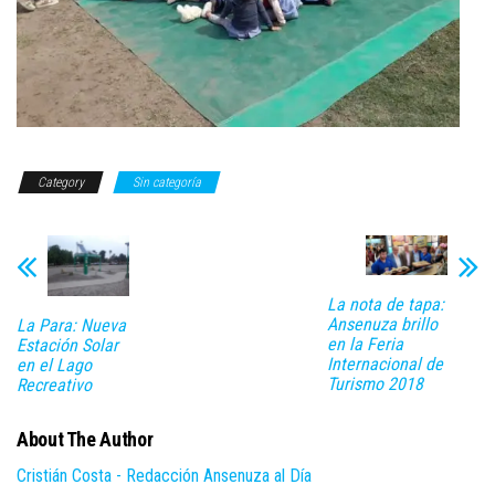
Category
Sin categoría
La nota de tapa:
Ansenuza brillo
La Para: Nueva
en la Feria
Estación Solar
Internacional de
en el Lago
Turismo 2018
Recreativo
About The Author
Cristián Costa - Redacción Ansenuza al Día