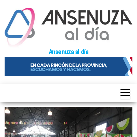
Skip
to
the
content
Ansenuza al día