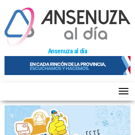
Skip
to
the
content
Ansenuza al día