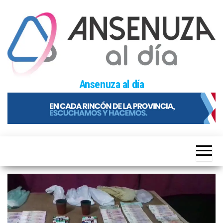
Skip
to
the
content
Ansenuza al día