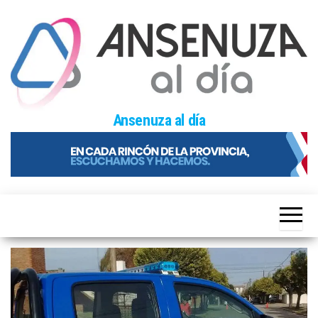
Skip
to
the
content
Ansenuza al día