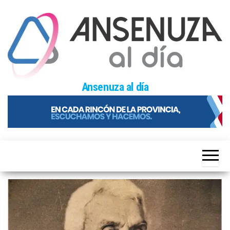
Skip
to
the
content
Ansenuza al día