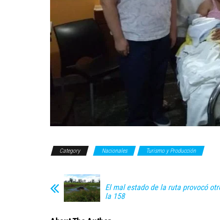
Category
Nacionales
Turismo y Producción
El mal estado de la ruta provocó ot
la 158