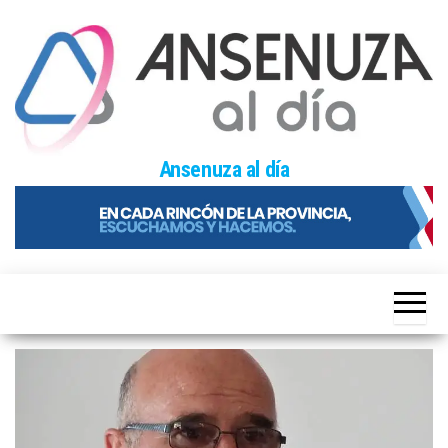
Skip
to
the
content
Ansenuza al día