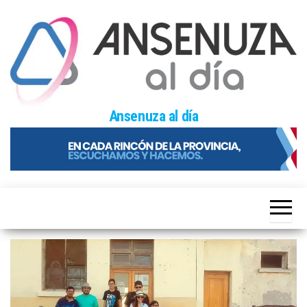
Skip
to
the
content
Ansenuza al día