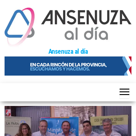
Skip
to
the
content
Ansenuza al día