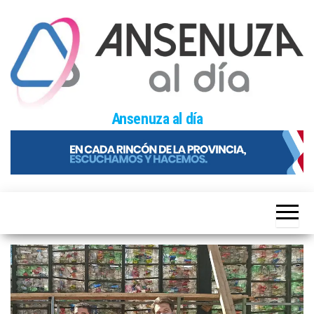
Skip
to
the
content
Ansenuza al día