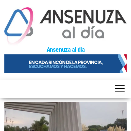
Skip
to
the
content
Ansenuza al día