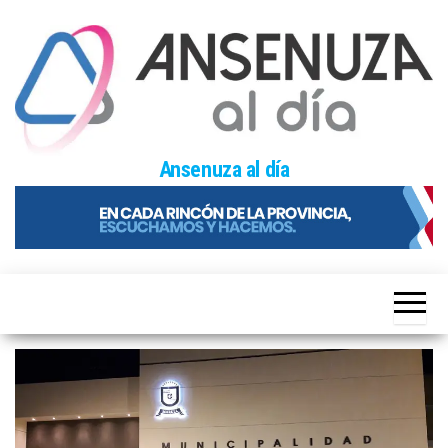
Skip
to
the
content
Ansenuza al día