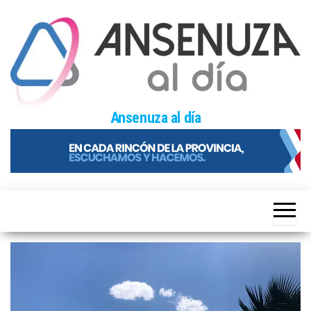
Skip
to
the
content
Ansenuza al día