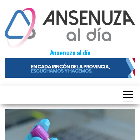
Skip
to
the
content
Ansenuza al día