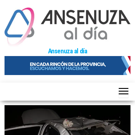
Skip
to
the
content
Ansenuza al día