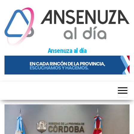
Skip
to
the
content
Ansenuza al día