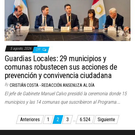
5 agosto, 2026
Off
Guardias Locales: 29 municipios y
comunas robustecen sus acciones de
prevención y convivencia ciudadana
By
CRISTIÁN COSTA - REDACCIÓN ANSENUZA AL DÍA
El jefe de Gabinete Manuel Calvo presidió la ceremonia donde 15
municipios y las 14 comunas que suscribieron al Programa.…
Paginación
Anteriores
1
2
3
…
6.524
Siguiente
de