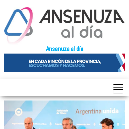
Skip
to
the
content
Ansenuza al día