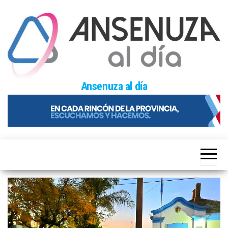
Skip
to
the
content
Ansenuza al día