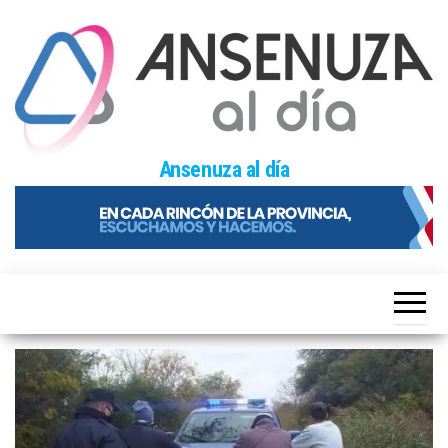
Skip
to
the
content
Ansenuza al día