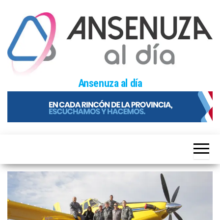
Skip
to
the
content
Ansenuza al día