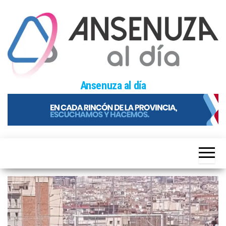
Skip
to
the
content
Ansenuza al día