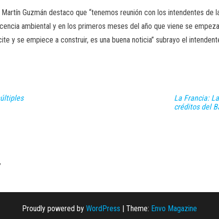
s Martín Guzmán destaco que “tenemos reunión con los intendentes de la
licencia ambiental y en los primeros meses del año que viene se empeza
ite y se empiece a construir, es una buena noticia” subrayo el intenden
últiples
La Francia: L
créditos del 
,
Proudly powered by
WordPress
|
Theme:
Envo Magazine