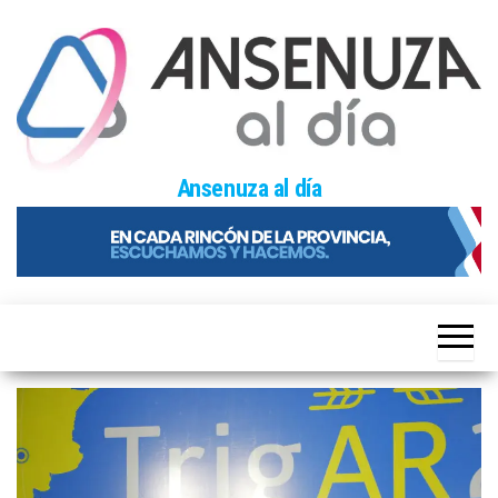
Skip
to
the
content
Ansenuza al día