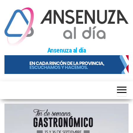
Skip
to
the
content
Ansenuza al día