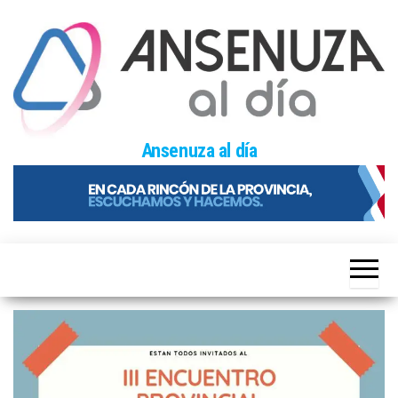
Skip
to
the
content
Ansenuza al día