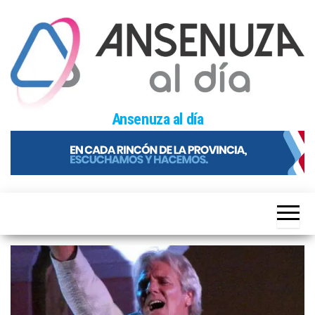
Skip
to
the
content
Ansenuza al día