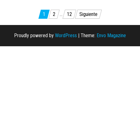
Paginación
1
2
…
12
Siguiente
de
entradas
Proudly powered by
WordPress
|
Theme:
Envo Magazine