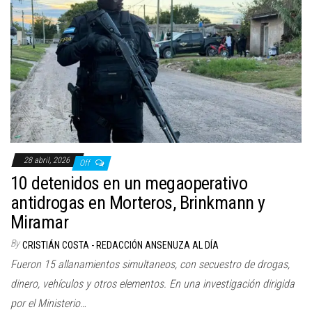
28 abril, 2026
Off
10 detenidos en un megaoperativo
antidrogas en Morteros, Brinkmann y
Miramar
By
CRISTIÁN COSTA - REDACCIÓN ANSENUZA AL DÍA
Fueron 15 allanamientos simultaneos, con secuestro de drogas,
dinero, vehículos y otros elementos. En una investigación dirigida
por el Ministerio…