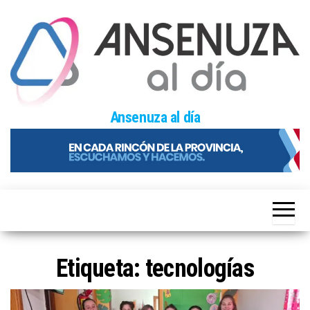
Skip
to
the
content
Ansenuza al día
Etiqueta:
tecnologías