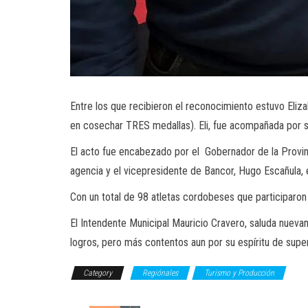
Entre los que recibieron el reconocimiento estuvo Eliz
en cosechar TRES medallas). Eli, fue acompañada por su
El acto fue encabezado por el Gobernador de la Provinc
agencia y el vicepresidente de Bancor, Hugo Escañula, e
Con un total de 98 atletas cordobeses que participaron 
El Intendente Municipal Mauricio Cravero, saluda nuevam
logros, pero más contentos aun por su espíritu de super
Category
Regiónales
Turismo y Producción