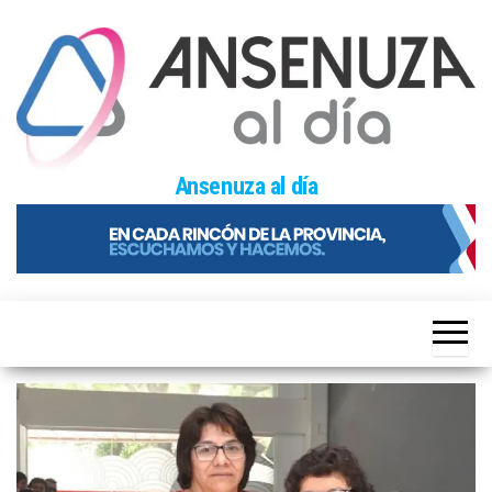
Skip
to
the
content
Ansenuza al día