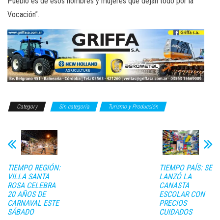
Pueblo es de esos hombres y mujeres que dejan todo por la
Vocación”.
Category
Sin categoría
Turismo y Producción
TIEMPO REGIÓN:
TIEMPO PAÍS: SE
VILLA SANTA
LANZÓ LA
ROSA CELEBRA
CANASTA
20 AÑOS DE
ESCOLAR CON
CARNAVAL ESTE
PRECIOS
SÁBADO
CUIDADOS