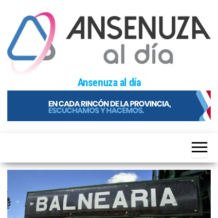
Skip
to
the
content
Ansenuza al día