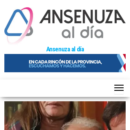
Skip
to
the
content
Ansenuza al día