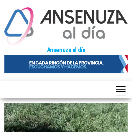
Skip
to
the
content
Ansenuza al día