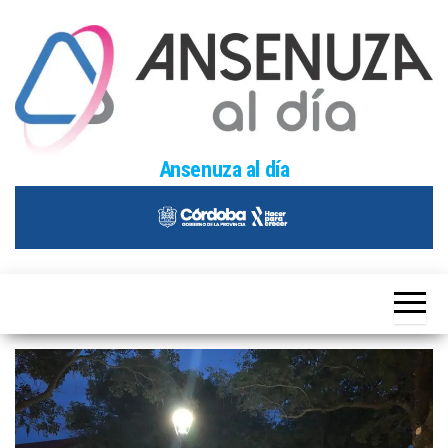
Skip
to
the
content
Ansenuza al día