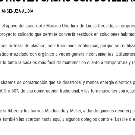
N ANSENUZA AL DÍA
 el apoyo del sacerdote Mariano Oberlin y de Lucas Recalde, un empresa
 proyecto solidario que permite convertir residuos en soluciones habita
n botellas de plástico, construcciones ecológicas, porque se reutiliza
 plástico mezclado con orgánico a veces genera inconvenientes. Utilizam
or lo tanto la casa es más fácil de mantener en cuanto a temperatura y r
l sistema de construcción que se desarrolla, y menos energía eléctrica 
% o 60% de una construcción tradicional, y las terminaciones son igua
e la Ribera y los barrios Maldonado y Müller, a donde quienes deseen pu
 también las acercan hasta aquí, y algunos colegios como el Lasalle o e