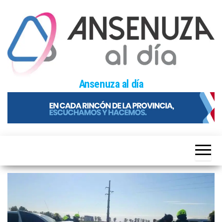
Skip
to
the
content
Ansenuza al día