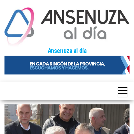
Skip
to
the
content
Ansenuza al día