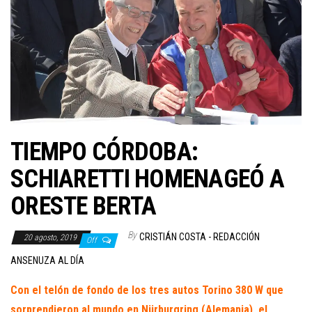
TIEMPO CÓRDOBA:
SCHIARETTI HOMENAGEÓ A
ORESTE BERTA
By
CRISTIÁN COSTA - REDACCIÓN
20 agosto, 2019
Off
ANSENUZA AL DÍA
Con el telón de fondo de los tres autos Torino 380 W que
sorprendieron al mundo en Nürburgring (Alemania), el