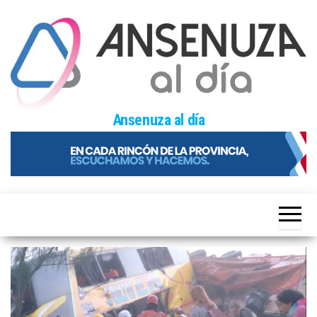
Skip
to
the
content
Ansenuza al día