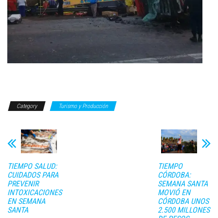
Category
Turismo y Producción
TIEMPO SALUD:
TIEMPO
CUIDADOS PARA
CÓRDOBA:
PREVENIR
SEMANA SANTA
INTOXICACIONES
MOVIÓ EN
EN SEMANA
CÓRDOBA UNOS
SANTA
2.500 MILLONES