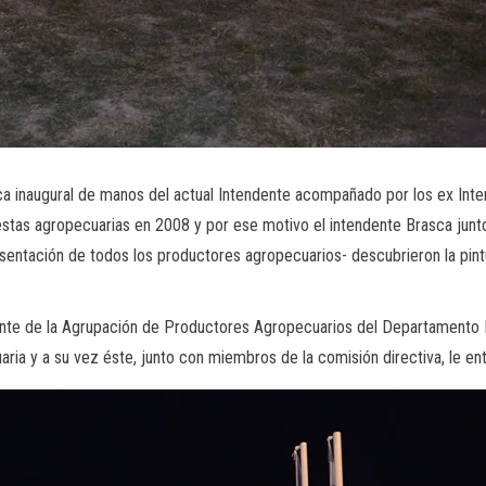
a inaugural de manos del actual Intendente acompañado por los ex Inten
estas agropecuarias en 2008 y por ese motivo el intendente Brasca jun
sentación de todos los productores agropecuarios- descubrieron la pintu
dente de la Agrupación de Productores Agropecuarios del Departamento 
ria y a su vez éste, junto con miembros de la comisión directiva, le en