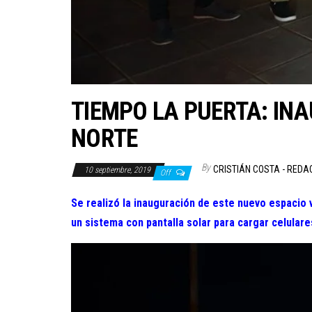
TIEMPO LA PUERTA: IN
NORTE
By
CRISTIÁN COSTA - REDA
10 septiembre, 2019
Off
Se realizó la inauguración de este nuevo espacio v
un sistema con pantalla solar para cargar celulare