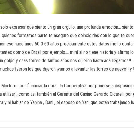
solo expresar que siento un gran orgullo, una profunda emoción… siento
s quienes formamos parte te aseguro que coincidirías con lo que te cuen
ción eso hace unos 50 0 60 años precisamente estos datos me lo conta
antes como de Brasil por ejemplo…. mirá si no tiene historia y afirma l
n golpe y esas torres de tantos años nos dijieron hasta acá llegamos!!… 
muchos fyeron los que dijeron ¡vamos a levantar las torres de nuevo!! y 
Morteros por financiar la obra , la Cooperativa por ponerse a disposici
ilizar , como asi también al Gerente del Casino Gerardo Cicarelli por g
y ni hablar de Yanina , Dani , el esposo de Yani que están trabajando h