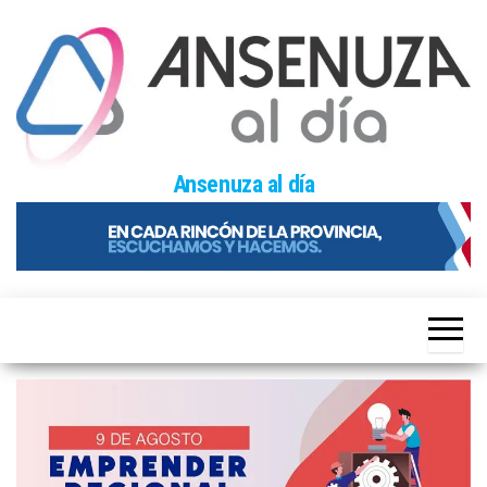
Skip
to
the
content
Ansenuza al día