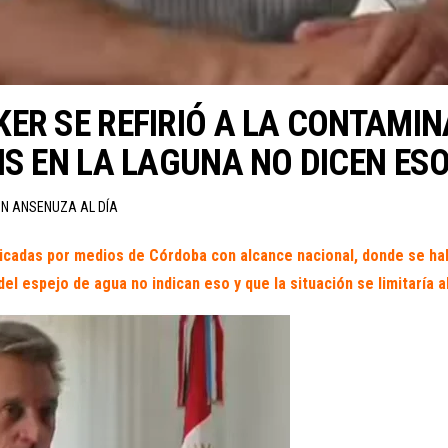
ER SE REFIRIÓ A LA CONTAMINA
IS EN LA LAGUNA NO DICEN ES
ÓN ANSENUZA AL DÍA
blicadas por medios de Córdoba con alcance nacional, donde se ha
el espejo de agua no indican eso y que la situación se limitaría al