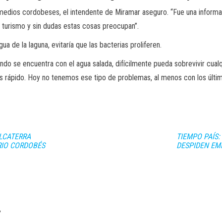
dios cordobeses, el intendente de Miramar aseguro. “Fue una informaci
l turismo y sin dudas estas cosas preocupan”.
a de la laguna, evitaría que las bacterias proliferen.
ando se encuentra con el agua salada, difícilmente pueda sobrevivir cua
s rápido. Hoy no tenemos ese tipo de problemas, al menos con los último
LCATERRA
TIEMPO PAÍS:
RIO CORDOBÉS
DESPIDEN EM
,